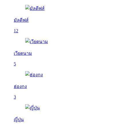
มัลดีฟส์
12
เวียดนาม
5
ฮ่องกง
3
ญี่ปุ่น