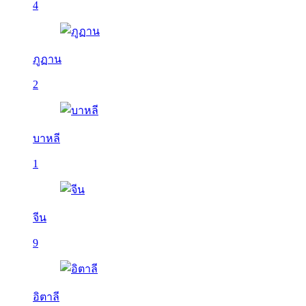
4
ภูฏาน
2
บาหลี
1
จีน
9
อิตาลี