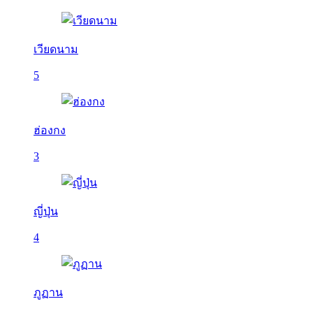
เวียดนาม
5
ฮ่องกง
3
ญี่ปุ่น
4
ภูฏาน