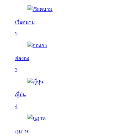
เวียดนาม
5
ฮ่องกง
3
ญี่ปุ่น
4
ภูฏาน