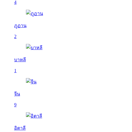
4
ภูฏาน
2
บาหลี
1
จีน
9
อิตาลี