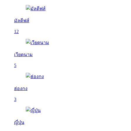
มัลดีฟส์
12
เวียดนาม
5
ฮ่องกง
3
ญี่ปุ่น