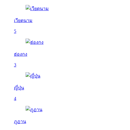
เวียดนาม
5
ฮ่องกง
3
ญี่ปุ่น
4
ภูฏาน