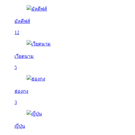
มัลดีฟส์
12
เวียดนาม
5
ฮ่องกง
3
ญี่ปุ่น