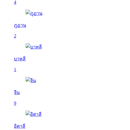
4
ภูฏาน
2
บาหลี
1
จีน
9
อิตาลี