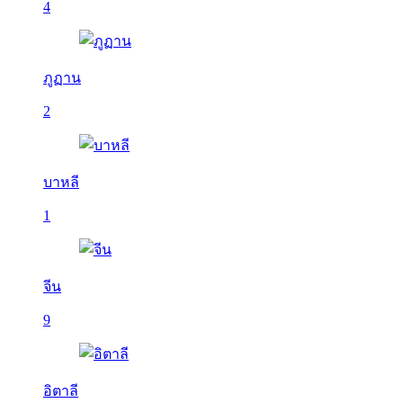
4
ภูฏาน
2
บาหลี
1
จีน
9
อิตาลี