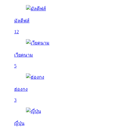
มัลดีฟส์
12
เวียดนาม
5
ฮ่องกง
3
ญี่ปุ่น