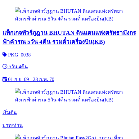
แพ็กเกจทัวร์ภูฎาน BHUTAN ดินแดนแห่งศรัทธามังกร
ฟ้าคำรณ 5วัน 4คืน รวมตั๋วเครื่องบิน(KB)
PKG_0038
5วัน 4คืน
01 ก.ย. 69 - 28 ก.พ. 70
เริ่มต้น
บาท/ท่าน