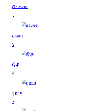
เวียดนาม
5
ฮ่องกง
3
ญี่ปุ่น
4
ภูฏาน
2