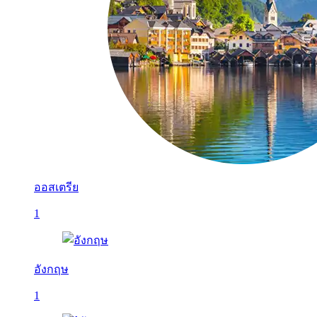
ออสเตรีย
1
อังกฤษ
1