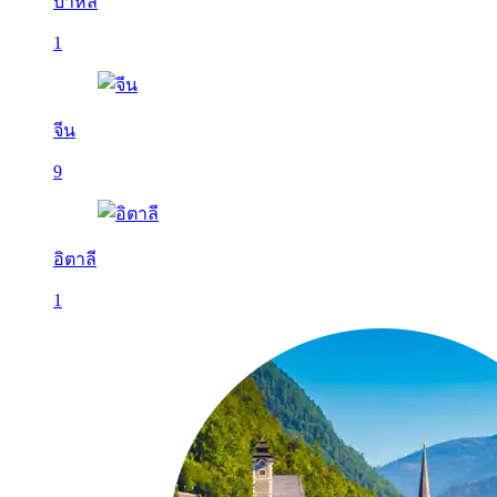
บาหลี
1
จีน
9
อิตาลี
1