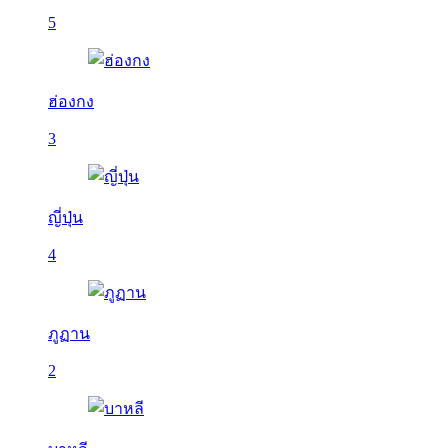
5
ฮ่องกง
3
ญี่ปุ่น
4
ภูฏาน
2