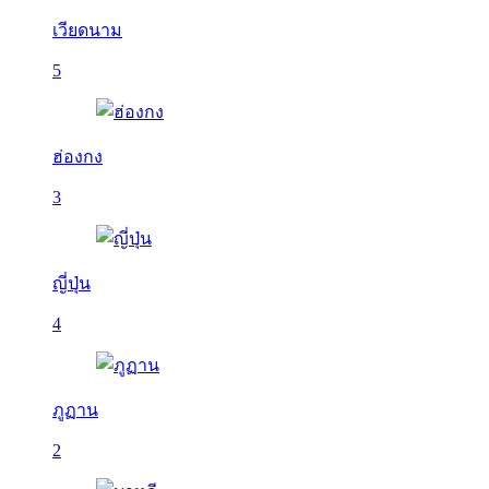
เวียดนาม
5
ฮ่องกง
3
ญี่ปุ่น
4
ภูฏาน
2