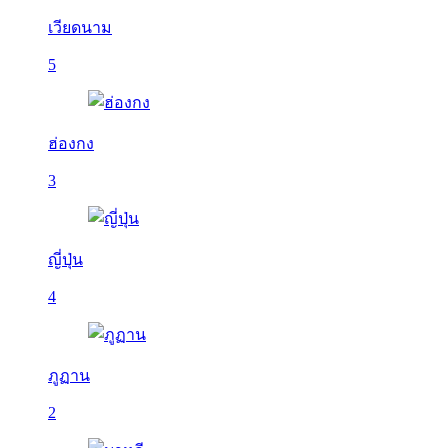
เวียดนาม
5
ฮ่องกง
3
ญี่ปุ่น
4
ภูฏาน
2