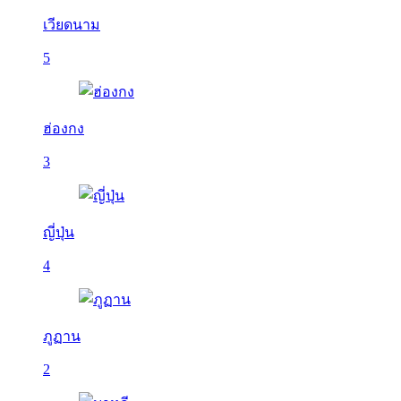
เวียดนาม
5
ฮ่องกง
3
ญี่ปุ่น
4
ภูฏาน
2